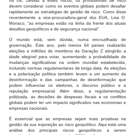
na UE. Devido a estes riscos, os profissionais de risco
devem considerar como os eventos globais podem desafiar
rapidamente as estratégias de gestão de risco. Como disse
recentemente a vice-procuradora-geral dos EUA, Lisa O.
Monaco, “as empresas estão na linha da frente dos atuais
desafios geopolíticos e de segurança nacional”.
O mundo está, sem dúvida, numa encruzilhada de
governação. Este ano, pelo menos 64 países realizarão
eleições e milhões de membros da Geração Z atingirão a
idade elegível para votar, aumentando a probabilidade de
mudanças significativas na ordem mundial estabelecida,
incluindo normas regulamentares de longa data. As eleições
e a polarização política também levam a um aumento da
desinformação e das campanhas de desinformação que
podem influenciar os eleitores, o discurso público e a
reputação empresarial. Além disso, a regulamentação
politizada, as decisões de despesas fiscais e os conflitos
globais podem ter um impacto significativo nas economias e
empresas nacionais.
É essencial que as empresas sejam mais proativas na
gestão da sua exposição ao risco geopolítico. Aqui está uma
análise dos principais riscos geopolíticos a serem